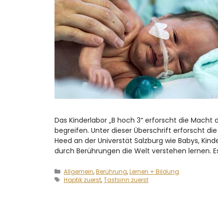
Das Kinderlabor „B hoch 3“ erforscht die Macht
begreifen. Unter dieser Überschrift erforscht d
Heed an der Universtät Salzburg wie Babys, Kind
durch Berührungen die Welt verstehen lernen. E
Allgemein
,
Berührung
,
Lernen + Bildung
Haptik zuerst
,
Tastsinn zuerst