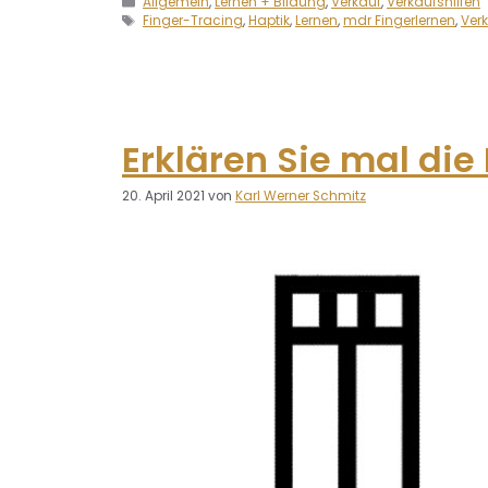
Allgemein
,
Lernen + Bildung
,
Verkauf
,
Verkaufshilfen
Finger-Tracing
,
Haptik
,
Lernen
,
mdr Fingerlernen
,
Ver
Erklären Sie mal die
20. April 2021
von
Karl Werner Schmitz