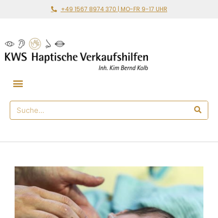
+49 1567 8974 370 | MO-FR 9-17 UHR
Gemeinsam loslegen
🛒 Haptischer Shop