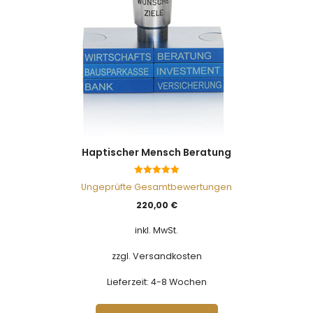
Haptischer Mensch Beratung
5.00
Ungeprüfte Gesamtbewertungen
von 5
220,00
€
inkl. MwSt.
zzgl. Versandkosten
Lieferzeit:
4-8 Wochen