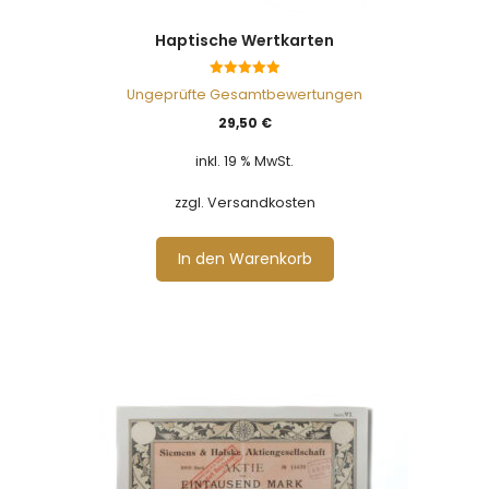
Haptische Wertkarten
5.00
Ungeprüfte Gesamtbewertungen
von 5
29,50
€
inkl. 19 % MwSt.
zzgl. Versandkosten
In den Warenkorb