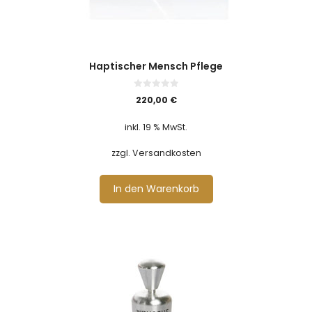
Haptischer Mensch Pflege
0
220,00
€
v
o
n
inkl. 19 % MwSt.
5
zzgl. Versandkosten
In den Warenkorb