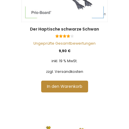
Der Haptische schwarze Schwan
4.00
Ungeprüfte Gesamtbewertungen
von 5
9,90
€
inkl. 19 % MwSt.
zzgl. Versandkosten
In den Warenkorb