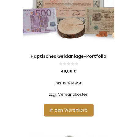
Haptisches Geldanlage-Portfolio
0
49,00
€
v
o
n
inkl. 19 % MwSt.
5
zzgl. Versandkosten
In den Warenkorb