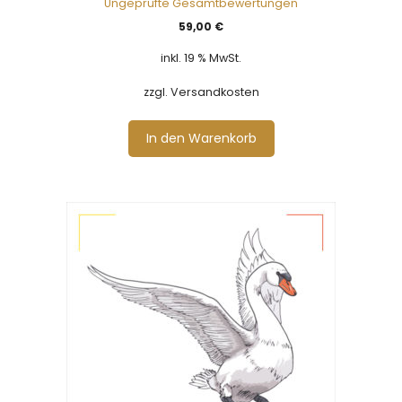
Ungeprüfte Gesamtbewertungen
von 5
59,00
€
inkl. 19 % MwSt.
zzgl. Versandkosten
In den Warenkorb