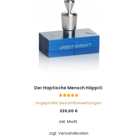
Der Haptische Mensch Häppi©
4.90
Ungeprüfte Gesamtbewertungen
von 5
220,00
€
inkl. MwSt.
zzgl. Versandkosten