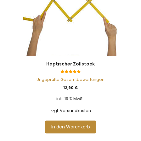
Haptischer Zollstock
5.00
Ungeprüfte Gesamtbewertungen
von 5
12,90
€
inkl. 19 % MwSt.
zzgl. Versandkosten
In den Warenkorb