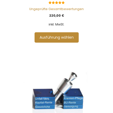
5.00
Ungeprüfte Gesamtbewertungen
von 5
220,00
€
inkl. MwSt.
Ausführung wählen