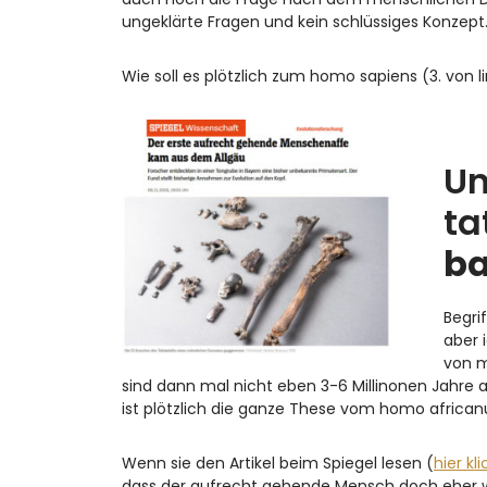
ungeklärte Fragen und kein schlüssiges Konzept.
Wie soll es plötzlich zum homo sapiens (3. von
Un
ta
ba
Begri
aber 
von m
sind dann mal nicht eben 3-6 Millinonen Jahre al
ist plötzlich die ganze These vom homo african
Wenn sie den Artikel beim Spiegel lesen (
hier kl
dass der aufrecht gehende Mensch doch eher w