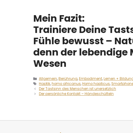
Mein Fazit:
Trainiere Deine Tast
Fühle bewusst – Nat
denn der lebendige 
Wesen
Allgemein
,
Berührung
,
Embodiment
,
Lernen + Bildun
Haptik
,
homo africanus
,
Homo hapticus
,
Smartphon
Der Tastsinn des Menschen ist unersetzlich
Der persönliche Kontakt – Händeschütteln