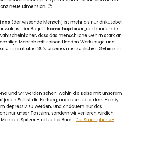
ganz neue Dimension. 🙂
iens
(der wissende Mensch) ist mehr als nur diskutabel.
unwald ist der Begriff
homo hapticus
„der handelnde
t wahrscheinlicher, dass das menschliche Gehirn stark an
damalige Mensch mit seinen Händen Werkzeuge und
e Hand nimmt über 30% unseres menschlichen Gehirns in
one
und wir werden sehen, wohin die Reise mit unserem
 jeden Fall ist die Haltung, andauern über dem Handy
 um depressiv zu werden. Und andauern nur das
t nur unser Tastsinn, sondern wir verlieren wirklich
. Manfred Spitzer – aktuelles Buch
„Die Smartphone-