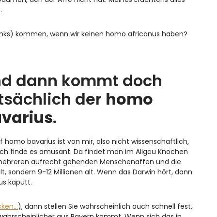
.
 links) kommen, wenn wir keinen homo africanus haben?
d dann kommt doch
tsächlich der
homo
varius
.
ff homo bavarius ist von mir, also nicht wissenschaftlich,
ich finde es amüsant. Da findet man im Allgäu Knochen
ehreren aufrecht gehenden Menschenaffen und die
t, sondern 9-12 Millionen alt. Wenn das Darwin hört, dann
us kaputt.
icken…
), dann stellen Sie wahrscheinlich auch schnell fest,
ahrscheinlicher aus Bayern kommt. Wenn sich das in