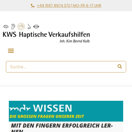
+49 1567 8974 370 | MO-FR 9-17 UHR
Gemeinsam loslegen
🛒 Haptischer Shop