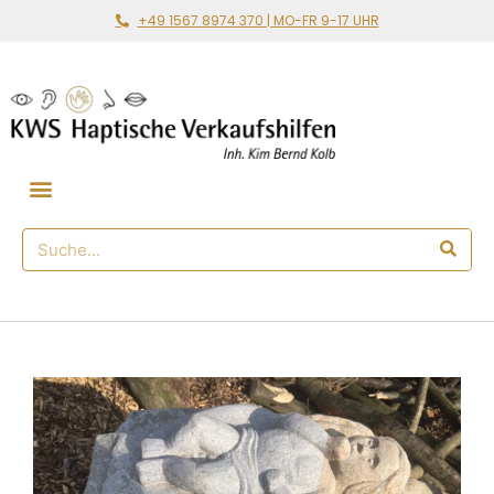
+49 1567 8974 370 | MO-FR 9-17 UHR
Gemeinsam loslegen
🛒 Haptischer Shop