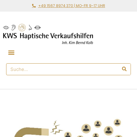
+49 1567 8974 370 | MO-FR 9-17 UHR
Gemeinsam loslegen
🛒 Haptischer Shop