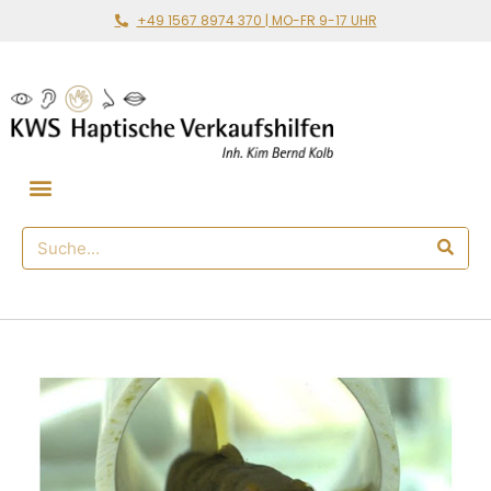
+49 1567 8974 370 | MO-FR 9-17 UHR
Gemeinsam loslegen
🛒 Haptischer Shop