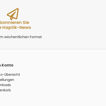
bonnieren Sie
e Haptik-News
 im wöchentlichen Format
n Konto
to-Übersicht
ellungen
nloads
enkorb