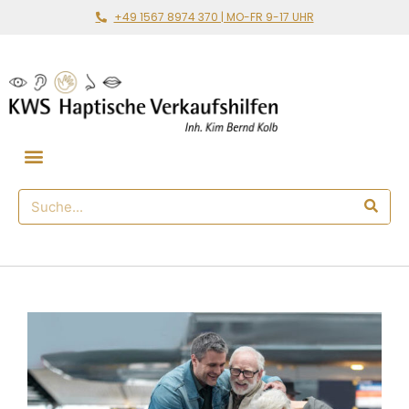
+49 1567 8974 370 | MO-FR 9-17 UHR
Gemeinsam loslegen
🛒 Haptischer Shop