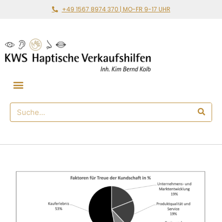
+49 1567 8974 370 | MO-FR 9-17 UHR
Gemeinsam loslegen
🛒 Haptischer Shop