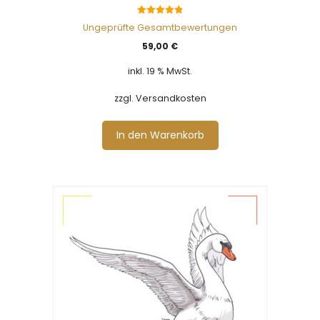
4.88
Ungeprüfte Gesamtbewertungen
von 5
59,00
€
inkl. 19 % MwSt.
zzgl. Versandkosten
In den Warenkorb