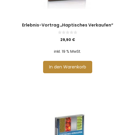
Erlebnis-Vortrag „Haptisches Verkaufen“
0
29,90
€
v
o
n
inkl. 19 % MwSt.
5
In den Warenkorb