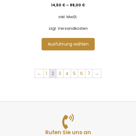
0
14,50
€
–
88,00
€
v
o
n
inkl. MwSt.
5
zzgl. Versandkosten
Ausführung wählen
←
1
2
3
4
5
6
7
→
Rufen Sie uns an