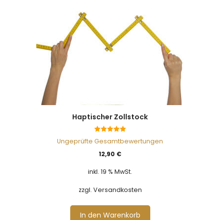
Haptischer Zollstock
5.00
Ungeprüfte Gesamtbewertungen
von 5
12,90
€
inkl. 19 % MwSt.
zzgl. Versandkosten
In den Warenkorb