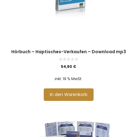
Hörbuch – Haptisches-Verkaufen – Download mp3
0
54,90
€
v
o
n
inkl. 19 % MwSt.
5
In den Warenkorb