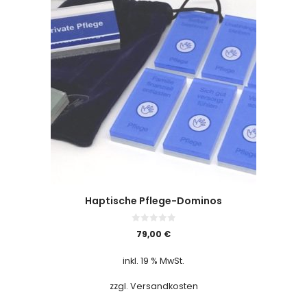
Haptische Pflege-Dominos
0
79,00
€
v
o
n
inkl. 19 % MwSt.
5
zzgl. Versandkosten