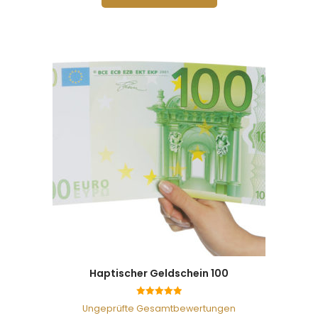
Haptischer Geldschein 100
5.00
Ungeprüfte Gesamtbewertungen
von 5