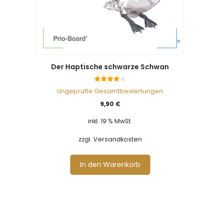
Der Haptische schwarze Schwan
4.00
Ungeprüfte Gesamtbewertungen
von 5
9,90
€
inkl. 19 % MwSt.
zzgl. Versandkosten
In den Warenkorb