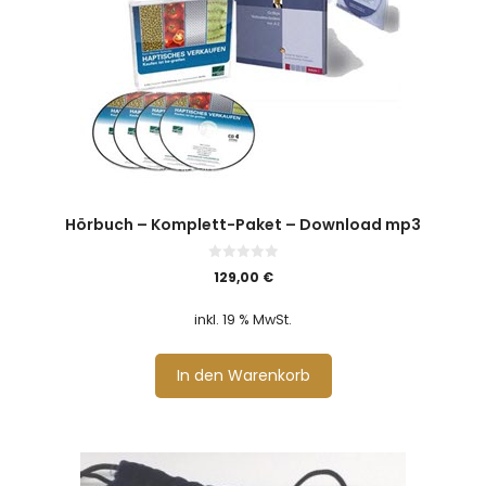
Hörbuch – Komplett-Paket – Download mp3
0
129,00
€
v
o
n
inkl. 19 % MwSt.
5
In den Warenkorb