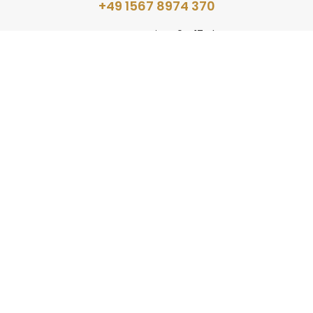
+49 1567 8974 370
Montag - Freitag 9 - 17 Uhr
Schreiben Sie uns
eine E-Mail
Sie erhalten zeitnah eine Antwort
Abonnieren Sie
die Haptik-News
Aktuelles im wöchentlichen Format