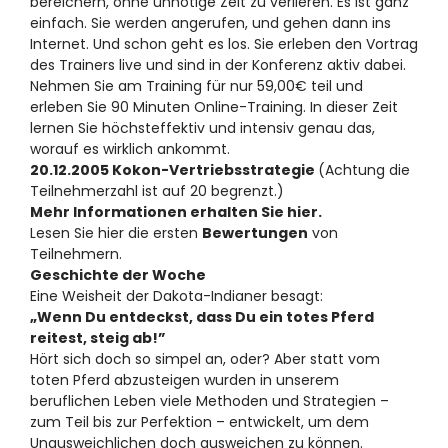
bereichern, ohne unnötige Zeit zu verlieren. Es ist ganz
einfach. Sie werden angerufen, und gehen dann ins
Internet. Und schon geht es los. Sie erleben den Vortrag
des Trainers live und sind in der Konferenz aktiv dabei.
Nehmen Sie am Training für nur 59,00€ teil und
erleben Sie 90 Minuten Online-Training. In dieser Zeit
lernen Sie höchsteffektiv und intensiv genau das,
worauf es wirklich ankommt.
20.12.2005 Kokon-Vertriebsstrategie
(Achtung die
Teilnehmerzahl ist auf 20 begrenzt.)
Mehr Informationen erhalten Sie hier.
Lesen Sie hier die ersten
Bewertungen
von
Teilnehmern.
Geschichte der Woche
Eine Weisheit der Dakota-Indianer besagt:
„Wenn Du entdeckst, dass Du ein totes Pferd
reitest, steig ab!”
Hört sich doch so simpel an, oder? Aber statt vom
toten Pferd abzusteigen wurden in unserem
beruflichen Leben viele Methoden und Strategien –
zum Teil bis zur Perfektion – entwickelt, um dem
Unausweichlichen doch ausweichen zu können.