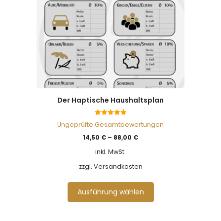
Der Haptische Haushaltsplan
5.00
Ungeprüfte Gesamtbewertungen
von 5
14,50
€
–
88,00
€
inkl. MwSt.
zzgl. Versandkosten
Ausführung wählen