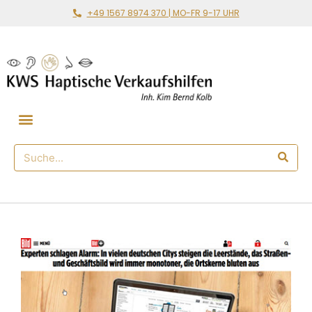
+49 1567 8974 370 | MO-FR 9-17 UHR
Gemeinsam loslegen
🛒 Haptischer Shop