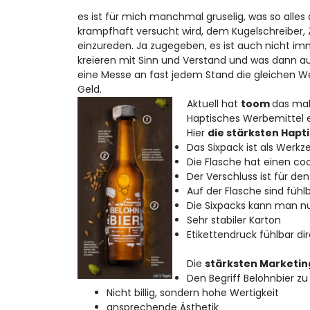
es ist für mich manchmal gruselig, was so alles
krampfhaft versucht wird, dem Kugelschreiber,
einzureden. Ja zugegeben, es ist auch nicht i
kreieren mit Sinn und Verstand und was dann a
eine Messe an fast jedem Stand die gleichen W
Geld.
Aktuell hat
toom
das mal 
Haptisches Werbemittel 
Hier
die stärksten Hapt
Das Sixpack ist als Werk
Die Flasche hat einen co
Der Verschluss ist für d
Auf der Flasche sind füh
Die Sixpacks kann man n
Sehr stabiler Karton
Etikettendruck fühlbar di
Die
stärksten Marketi
Den Begriff Belohnbier z
Nicht billig, sondern hohe Wertigkeit
ansprechende Ästhetik