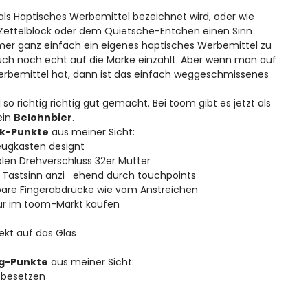
 als Haptisches Werbemittel bezeichnet wird, oder wie
 Zettelblock oder dem Quietsche-Entchen einen Sinn
mmer ganz einfach ein eigenes haptisches Werbemittel zu
uch noch echt auf die Marke einzahlt. Aber wenn man auf
erbemittel hat, dann ist das einfach weggeschmissenes
so richtig richtig gut gemacht. Bei toom gibt es jetzt als
ein
Belohnbier
.
ik-Punkte
aus meiner Sicht:
zeugkasten designt
olen Drehverschluss 32er Mutter
en Tastsinn anzi ehend durch touchpoints
lbare Fingerabdrücke wie vom Anstreichen
ur im toom-Markt kaufen
rekt auf das Glas
ng-Punkte
aus meiner Sicht:
u besetzen