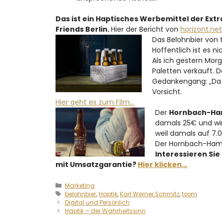
Das ist ein Haptisches Werbemittel der Ext
Friends Berlin.
Hier der Bericht von
horizont.ne
Das Belohnbier von 
Hoffentlich ist es nic
Als ich gestern Mor
Paletten verkauft. 
Gedankengang: „Da f
Vorsicht.
Hier geht es zum Film…
Der
Hornbach-H
damals 25€ und wi
weil damals auf 7.0
Der Hornbach-Hamme
Interessieren Sie
mit Umsatzgarantie?
Hier klicken…
Marketing
belohnbier
,
Haptik
,
Karl Werner Schmitz
,
toom
Digital und Persönlich
Haptik – der Wahrheitssinn