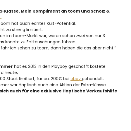
ra-Klasse. Mein Kompliment an toom und Scholz &
t…
toom hat auch echtes Kult-Potential.
ht zu streng limitiert.
gen im toom-Markt war, waren schon zwei von nur 3
Das könnte zu Enttäuschungen führen.
ahr ich schon zu toom, dann haben die das aber nicht.“
ammer
hat es 2013 in den Playboy geschafft kostete
rd heute,
00 Stück limitiert, für ca. 200€ bei
ebay
gehandelt.
r war Haptisch auch eine Aktion der Extra-Klasse.
 sich auch für eine exklusive Haptische Verkaufshilfe