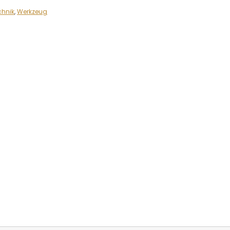
chnik
,
Werkzeug