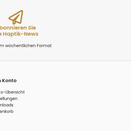
bonnieren Sie
e Haptik-News
 im wöchentlichen Format
n Konto
to-Übersicht
ellungen
nloads
enkorb