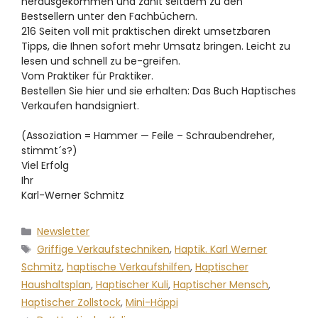
herausgekommen und zählt seitdem zu den
Bestsellern unter den Fachbüchern.
216 Seiten voll mit praktischen direkt umsetzbaren
Tipps, die Ihnen sofort mehr Umsatz bringen. Leicht zu
lesen und schnell zu be-greifen.
Vom Praktiker für Praktiker.
Bestellen Sie hier und sie erhalten: Das Buch Haptisches
Verkaufen handsigniert.
(Assoziation = Hammer — Feile – Schraubendreher,
stimmt´s?)
Viel Erfolg
Ihr
Karl-Werner Schmitz
Newsletter
Griffige Verkaufstechniken
,
Haptik. Karl Werner
Schmitz
,
haptische Verkaufshilfen
,
Haptischer
Haushaltsplan
,
Haptischer Kuli
,
Haptischer Mensch
,
Haptischer Zollstock
,
Mini-Häppi