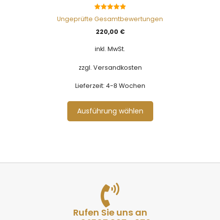
5.00
Ungeprüfte Gesamtbewertungen
von 5
220,00
€
inkl. MwSt.
zzgl. Versandkosten
Lieferzeit:
4-8 Wochen
Ausführung wählen
Rufen Sie uns an