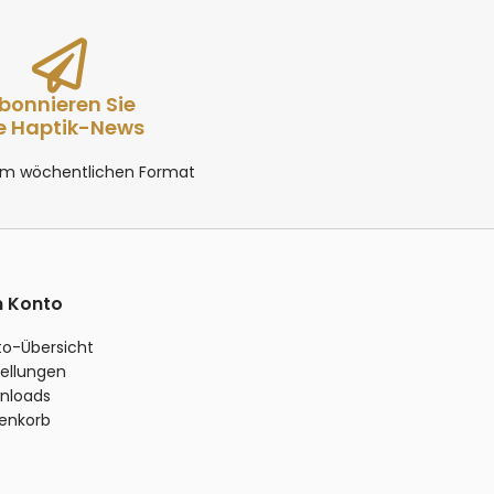
bonnieren Sie
e Haptik-News
 im wöchentlichen Format
n Konto
to-Übersicht
ellungen
nloads
enkorb