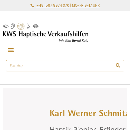
+49 1567 8974 370 | MO-FR 9-17 UHR
Gemeinsam loslegen
🛒 Haptischer Shop