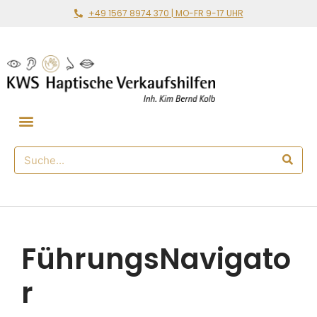
+49 1567 8974 370 | MO-FR 9-17 UHR
Gemeinsam loslegen
🛒 Haptischer Shop
FührungsNavigato
r