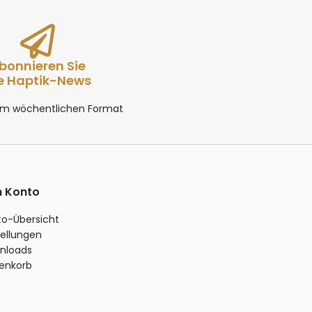
bonnieren Sie
e Haptik-News
 im wöchentlichen Format
n Konto
to-Übersicht
ellungen
nloads
enkorb